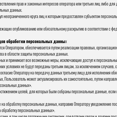
ствления прав и законных интересов оператора или третьих лиц либо для
альных данных.
уп неограниченного круга лиц к которым предоставлен субъектом персона
лежащих опубликованию или обязательному раскрытию в соответствии с фе
видов обработки персональных данны
х
ся Оператором, обеспечивается путем реализации правовых, организацио
ва в области защиты персональных данных.
нных и принимает все возможные меры, исключающие доступ к персональн
аких условиях не будут переданы третьим лицам, за исключением случаев
согласие Оператору на передачу данных третьему лицу для исполнения обя
ых, Пользователь может актуализировать их самостоятельно, путем направ
рсональных данных».
остижением целей, для которых были собраны персональные данные, если
ие на обработку персональных данных, направив Оператору уведомление по
а обработку персональных данных».
исами, в том числе платежными системами, средствами связи и другими пос