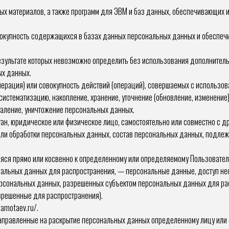
ых материалов, а также программ для ЭВМ и баз данных, обеспечивающих их
окупность содержащихся в базах данных персональных данных и обеспечи
результате которых невозможно определить без использования дополните
ых данных.
ерация) или совокупность действий (операций), совершаемых с использов
систематизацию, накопление, хранение, уточнение (обновление, изменение)
даление, уничтожение персональных данных.
рган, юридическое или физическое лицо, самостоятельно или совместно с
ли обработки персональных данных, состав персональных данных, подлеж
ся прямо или косвенно к определенному или определяемому Пользователю 
альных данных для распространения, — персональные данные, доступ неог
ерсональных данных, разрешенных субъектом персональных данных для ра
решенные для распространения).
samotaev.ru/.
аправленные на раскрытие персональных данных определенному лицу или 