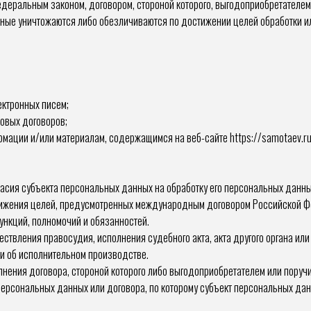
деральным законом, договором, стороной которого, выгодоприобретателем 
е уничтожаются либо обезличиваются по достижении целей обработки или
ектронных писем;
овых договоров;
мации и/или материалам, содержащимся на веб-сайте https://samotaev.ru
ласия субъекта персональных данных на обработку его персональных данны
тижения целей, предусмотренных международным договором Российской Ф
нкций, полномочий и обязанностей.
ствления правосудия, исполнения судебного акта, акта другого органа и
и об исполнительном производстве.
нения договора, стороной которого либо выгодоприобретателем или поруч
персональных данных или договора, по которому субъект персональных да