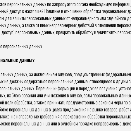
тов персональных данных по запросу этого органа необходимую информацию
нный доступ к настоящей Политике в отношении обработки персональных д
ы для защиты персональных данных от неправомерного или случайного дос
ных данных, а также от иных неправомерных действий в отношении персон
 доступ) персональных данных, прекратить обработку и уничтожить персо
 о персональных данных.
сональных данных
нальных данных, за исключением случаев, предусмотренных федеральными
них не должны содержаться персональные данные, относящиеся к другим с
ерсональных данных. Перечень информации и порядок ее получения устано
ных, их блокирования или уничтожения в случае, если персональные данны
й цели обработки, а также принимать предусмотренные законом меры по з
отке персональных данных в целях продвижения на рынке товаров, работ и
 также, на направление требования о прекращении обработки персональных
ъектов персональных данных или в судебном порядке неправомерные дейст