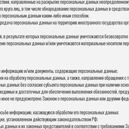
твия, направленные на раскрытие персональных данных неопределенному
о круга лиц, в том числе обнародование персональных данных в средств
 к персональным данным каким-либо иным способом.
едача персональных данных на территорию иностранного государства орга
я, в результате которых персональные данные уничтожаются безвозвратн
ме персональных данных и/или уничтожаются материальные носители пе
е информацию и/или документы, содержащие персональные данные;
ия на обработку персональных данных, а также, направления обращения с
ных данных без согласия субъекта персональных данных при наличии осно
бходимых и достаточных для обеспечения выполнения обязанностей, пред
ли иное не предусмотрено Законом о персональных данных или другими фе
осьбе информацию, касающуюся обработки его персональных данных;
дке, установленном действующим законодательством РФ;
х данных и их законных представителей в соответствии с требованиями З