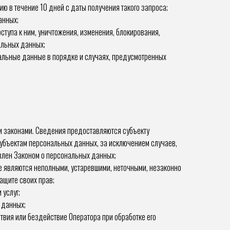
 в течение 10 дней с даты получения такого запроса;
анных;
тупа к ним, уничтожения, изменения, блокирования,
альных данных;
нальные данные в порядке и случаях, предусмотренных
 законами. Сведения предоставляются субъекту
убъектам персональных данных, за исключением случаев,
влен Законом о персональных данных;
е являются неполными, устаревшими, неточными, незаконно
ащите своих прав;
 услуг;
 данных;
вия или бездействие Оператора при обработке его